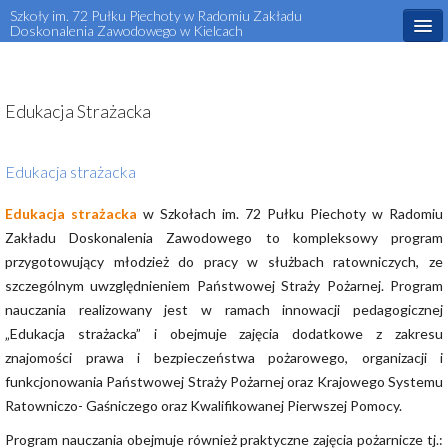
Szkoły im. 72 Pułku Piechoty w Radomiu Zakładu
Doskonalenia Zawodowego w Kielcach
Start
Aktualności
Edukacja Strażacka
O szkole
Edukacja strażacka
Dla ucznia
Edukacja strażacka
w Szkołach im. 72 Pułku Piechoty w Radomiu
Dla rodzica
Zakładu Doskonalenia Zawodowego to kompleksowy program
przygotowujący młodzież do pracy w służbach ratowniczych, ze
Rekrutacja
szczególnym uwzględnieniem Państwowej Straży Pożarnej. Program
Projekty Unijne
nauczania realizowany jest w ramach innowacji pedagogicznej
„Edukacja strażacka” i obejmuje zajęcia dodatkowe z zakresu
Kontakt
znajomości prawa i bezpieczeństwa pożarowego, organizacji i
funkcjonowania Państwowej Straży Pożarnej oraz Krajowego Systemu
Kursy i szkolenia zawodowe
Ratowniczo- Gaśniczego oraz Kwalifikowanej Pierwszej Pomocy.
Program nauczania obejmuje również praktyczne zajęcia pożarnicze tj.: