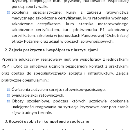
fizycznej, obejmujące m.in. pływanie, nurkowanie, wspinaczkę
górską, sporty walki.
Szkolenia specjalistyczne: kursy z zakresu ratownictwa
medycznego zakończone certyfikatem, kurs ratownika wodnego
zakończone certyfikatem, kurs sternika motorowodnego
zakończone certyfikatem, kurs płetwonurka P1 zakończony
certyfikatem, szkolenia w jednostkach Państwowej i Ochotniczej
Straży Pożarnej oraz udział w obozach sprawnościowych.
Zajęcia praktyczne i współpraca z instytucjami
Program edukacyjny realizowany jest we współpracy z jednostkami
PSP i OSP, co umożliwia uczniom bezpośredni kontakt z praktykami
oraz dostęp do specjalistycznego sprzętu i infrastruktury. Zajęcia
praktyczne obejmują m.in.:
Ćwiczenia z użyciem sprzętu ratowniczo-gaśniczego.
Symulacje akcji ratowniczych.
Obozy szkoleniowe, podczas których uczniowie doskonalą
umiejętności reagowania na sytuacje kryzysowe oraz poruszania
się w trudnym terenie.
Rozwój osobisty i kompetencje społeczne