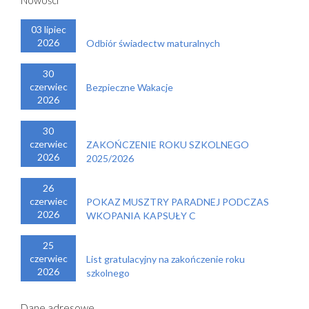
Nowości
03 lipiec
2026
Odbiór świadectw maturalnych
30
czerwiec
Bezpieczne Wakacje
2026
30
czerwiec
ZAKOŃCZENIE ROKU SZKOLNEGO
2026
2025/2026
26
czerwiec
POKAZ MUSZTRY PARADNEJ PODCZAS
2026
WKOPANIA KAPSUŁY C
25
czerwiec
List gratulacyjny na zakończenie roku
2026
szkolnego
Dane adresowe