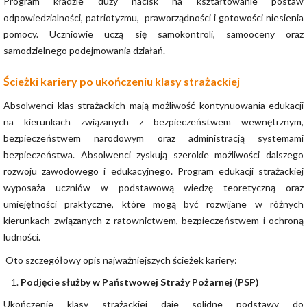
Program kładzie duży nacisk na kształtowanie postaw
odpowiedzialności, patriotyzmu, praworządności i gotowości niesienia
pomocy. Uczniowie uczą się samokontroli, samooceny oraz
samodzielnego podejmowania działań.
Ścieżki kariery po ukończeniu klasy strażackiej
Absolwenci klas strażackich mają możliwość kontynuowania edukacji
na kierunkach związanych z bezpieczeństwem wewnętrznym,
bezpieczeństwem narodowym oraz administracją systemami
bezpieczeństwa. Absolwenci zyskują szerokie możliwości dalszego
rozwoju zawodowego i edukacyjnego. Program edukacji strażackiej
wyposaża uczniów w podstawową wiedzę teoretyczną oraz
umiejętności praktyczne, które mogą być rozwijane w różnych
kierunkach związanych z ratownictwem, bezpieczeństwem i ochroną
ludności.
Oto szczegółowy opis najważniejszych ścieżek kariery:
Podjęcie służby w Państwowej Straży Pożarnej (PSP)
Ukończenie klasy strażackiej daje solidne podstawy do