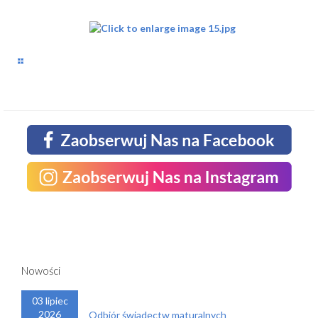
JESTESMY
Nowości
03 lipiec
2026
Odbiór świadectw maturalnych