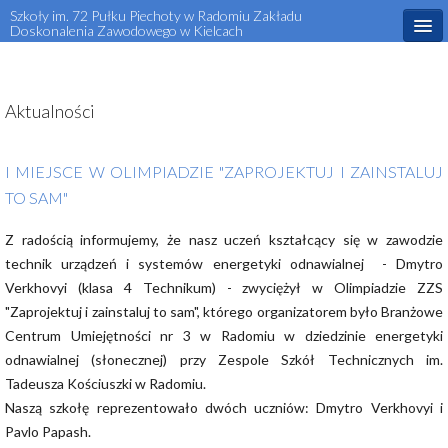
Szkoły im. 72 Pułku Piechoty w Radomiu Zakładu
Doskonalenia Zawodowego w Kielcach
Start
Aktualności
Aktualności
O szkole
I MIEJSCE W OLIMPIADZIE "ZAPROJEKTUJ I ZAINSTALUJ
Dla ucznia
TO SAM"
Dla rodzica
Z radością informujemy, że nasz uczeń kształcący się w zawodzie
technik urządzeń i systemów energetyki odnawialnej - Dmytro
Rekrutacja
Verkhovyi (klasa 4 Technikum) - zwyciężył w Olimpiadzie ZZS
Projekty Unijne
"Zaprojektuj i zainstaluj to sam", którego organizatorem było Branżowe
Centrum Umiejętności nr 3 w Radomiu w dziedzinie energetyki
Kontakt
odnawialnej (słonecznej) przy Zespole Szkół Technicznych im.
Tadeusza Kościuszki w Radomiu.
Kursy i szkolenia zawodowe
Naszą szkołę reprezentowało dwóch uczniów: Dmytro Verkhovyi i
Pavlo Papash.