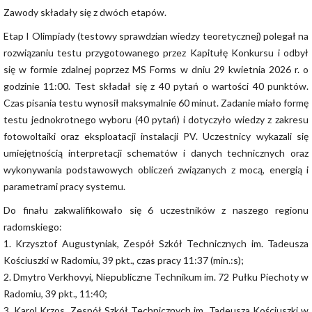
Zawody składały się z dwóch etapów.
Etap I Olimpiady (testowy sprawdzian wiedzy teoretycznej) polegał na
rozwiązaniu testu przygotowanego przez Kapitułę Konkursu i odbył
się w formie zdalnej poprzez MS Forms w dniu 29 kwietnia 2026 r. o
godzinie 11:00. Test składał się z 40 pytań o wartości 40 punktów.
Czas pisania testu wynosił maksymalnie 60 minut. Zadanie miało formę
testu jednokrotnego wyboru (40 pytań) i dotyczyło wiedzy z zakresu
fotowoltaiki oraz eksploatacji instalacji PV. Uczestnicy wykazali się
umiejętnością interpretacji schematów i danych technicznych oraz
wykonywania podstawowych obliczeń związanych z mocą, energią i
parametrami pracy systemu.
Do finału zakwalifikowało się 6 uczestników z naszego regionu
radomskiego:
1. Krzysztof Augustyniak, Zespół Szkół Technicznych im. Tadeusza
Kościuszki w Radomiu, 39 pkt., czas pracy 11:37 (min.:s);
2. Dmytro Verkhovyi, Niepubliczne Technikum im. 72 Pułku Piechoty w
Radomiu, 39 pkt., 11:40;
3. Karol Krzos, Zespół Szkół Technicznych im. Tadeusza Kościuszki w