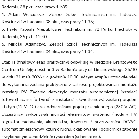
Radomiu, 38 pkt., czas pracy 11:35;
4. Adam Wojcieszak, Zespół Szkół Technicznych im. Tadeusza
Kościuszki w Radomiu, 38 pkt., czas pracy 11:36;
5. Pavlo Papash, Niepubliczne Technikum im. 72 Pułku Piechoty w
Radomiu, 35 pkt., 11:40;
6. Mikołaj Adamczyk, Zespół Szkół Technicznych im. Tadeusza
Kościuszki w Radomiu, 34 pkt., czas pracy 11:34.
Etap II (finałowy etap praktyczny) odbył się w siedzibie Branżowego
Centrum Umiejętności nr 3 w Radomiu przy ul. Limanowskiego 26/30,
w dniu 21 maja 2026 r. o godzinie 10:00. W tym etapie uczniowie mieli
do wykonania zadania praktyczne z zakresu projektowania i montażu
instalacji PV. Zadanie dotyczyło montażu autonomicznej instalacji
fotowoltaicznej (off-grid) z instalacją oświetleniową zasilaną prądem
stałym (12 V DC) oraz odbiornikami prądu przemiennego (230 V AC).
Uczestnicy wykonywali montaż elementów systemu (moduły PV,
regulator ładowania, akumulator, inwerter / przetwornica DC/AC,
automat zmierzchowy, czujnik ruchu, okablowanie i odbiorniki) zgodnie
z wykonanym samodzielnie rysunkiem (schematem).