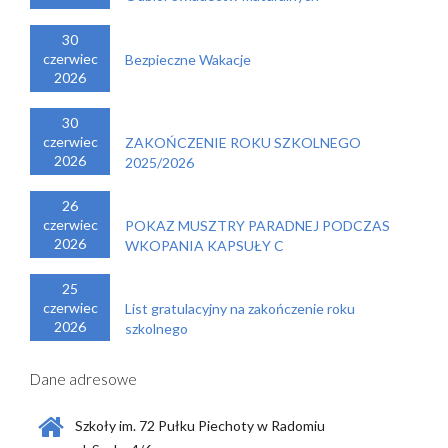
30
czerwiec
Bezpieczne Wakacje
2026
30
czerwiec
ZAKOŃCZENIE ROKU SZKOLNEGO
2026
2025/2026
26
czerwiec
POKAZ MUSZTRY PARADNEJ PODCZAS
2026
WKOPANIA KAPSUŁY C
25
czerwiec
List gratulacyjny na zakończenie roku
2026
szkolnego
Dane adresowe
Szkoły im. 72 Pułku Piechoty w Radomiu