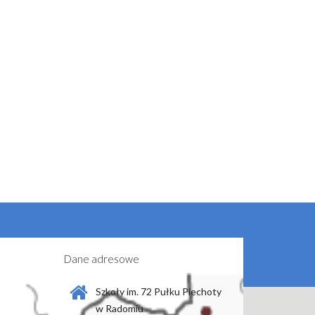
Dane adresowe
Szkoły im. 72 Pułku Piechoty
w Radomiu