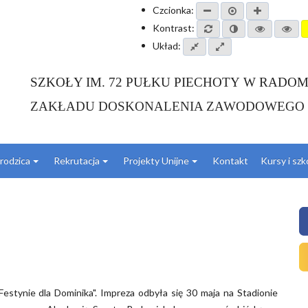
Czcionka:
Kontrast:
Układ:
SZKOŁY IM. 72 PUŁKU PIECHOTY W RADOM
ZAKŁADU DOSKONALENIA ZAWODOWEGO
 rodzica
Rekrutacja
Projekty Unijne
Kontakt
Kursy i sz
Festynie dla Dominika". Impreza odbyła się 30 maja na Stadionie