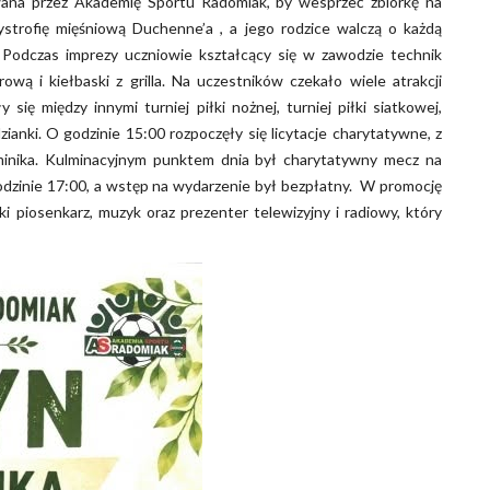
wana przez Akademię Sportu Radomiak, by wesprzeć zbiórkę na
ystrofię mięśniową Duchenne’a , a jego rodzice walczą o każdą
. Podczas imprezy uczniowie kształcący się w zawodzie technik
wą i kiełbaski z grilla. Na uczestników czekało wiele atrakcji
 się między innymi turniej piłki nożnej, turniej piłki siatkowej,
ianki. O godzinie 15:00 rozpoczęły się licytacje charytatywne, z
minika. Kulminacyjnym punktem dnia był charytatywny mecz na
dzinie 17:00, a wstęp na wydarzenie był bezpłatny. W promocję
i piosenkarz, muzyk oraz prezenter telewizyjny i radiowy, który