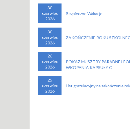
30
czerwiec
Bezpieczne Wakacje
2026
30
czerwiec
ZAKOŃCZENIE ROKU SZKOLNEG
2026
26
czerwiec
POKAZ MUSZTRY PARADNEJ PO
2026
WKOPANIA KAPSUŁY C
25
czerwiec
List gratulacyjny na zakończenie ro
2026