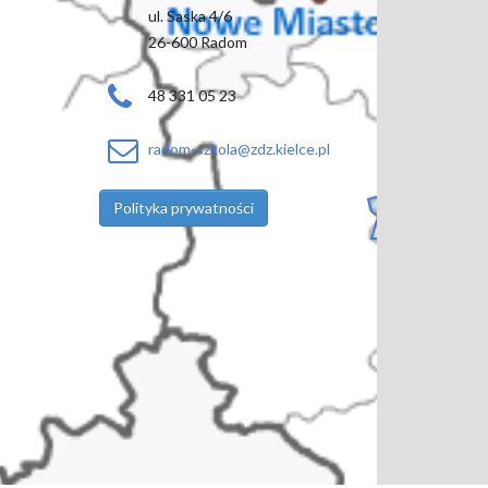
ul. Saska 4/6
26-600 Radom
48 331 05 23
radom-szkola@zdz.kielce.pl
Polityka prywatności