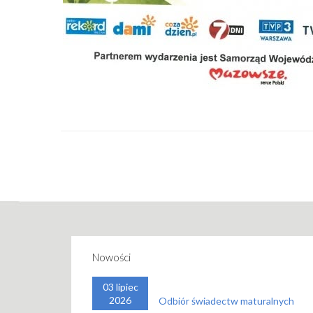
JESTESMY
Nowości
03 lipiec
2026
Odbiór świadectw maturalnych