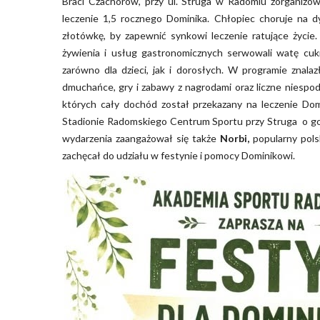
Braci Czachorów, przy ul. Struga w Radomiu zorganizo
leczenie 1,5 rocznego Dominika. Chłopiec choruje na d
złotówkę, by zapewnić synkowi leczenie ratujące życie
żywienia i usług gastronomicznych serwowali watę cukro
zarówno dla dzieci, jak i dorosłych. W programie znalazły
dmuchańce, gry i zabawy z nagrodami oraz liczne niespodz
których cały dochód został przekazany na leczenie Do
Stadionie Radomskiego Centrum Sportu przy Struga o go
wydarzenia zaangażował się także
Norbi
,
popularny polsk
zachęcał do udziału w festynie i pomocy Dominikowi.