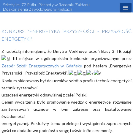
Szkoły im. 72 Pułku Piechoty w Radomiu Zakładu
Doskonalenia Zawodowego w Kielcach
Start
KONKURS "ENERGETYKA PRZYSZŁOŚCI - PRZYSZŁOŚĆ
Aktualności
ENERGETYKI"
O szkole
Z radością informujemy, że Dmytro Verkhovyi uczeń klasy 3 TB zajął
Dla ucznia
III miejsce w ogólnopolskim konkursie organizowanym przez
Zespół Szkół Energetycznych w Gdańsku
pod hasłem „Energetyka
Dla rodzica
Przyszłości - Przyszłość Energetyki".
Rekrutacja
Konkurs skierowany był do uczniów szkół o profilu technik energetyk i
technik systemów i
Projekty Unijne
urządzeń energetyki odnawialnej z całej Polski.
Celem wydarzenia było promowanie wiedzy o energetyce, rozwijanie
Kontakt
zainteresowań uczniów w tym zakresie oraz kształtowanie
Kursy i szkolenia zawodowe
świadomości
energetycznej. Posłużyły temu prelekcje i wystąpienia zaproszonych
gości co dodatkowo podniosło rangę i uświetniło ceremonię.