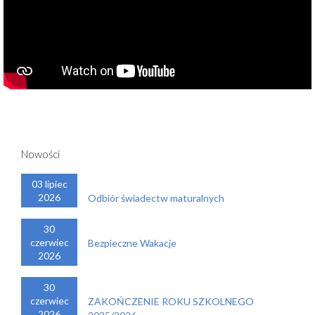
Nowości
03 lipiec
2026
Odbiór świadectw maturalnych
30
czerwiec
Bezpieczne Wakacje
2026
30
czerwiec
ZAKOŃCZENIE ROKU SZKOLNEGO
2026