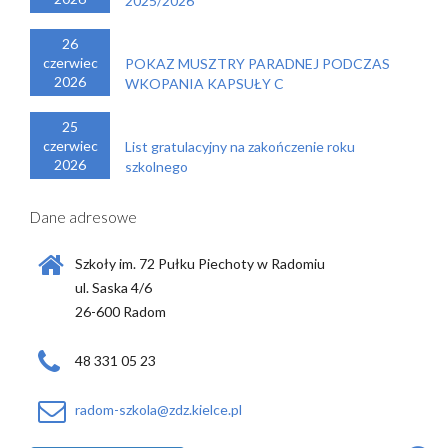
2025/2026
26
czerwiec
POKAZ MUSZTRY PARADNEJ PODCZAS
2026
WKOPANIA KAPSUŁY C
25
czerwiec
List gratulacyjny na zakończenie roku
2026
szkolnego
Dane adresowe
Szkoły im. 72 Pułku Piechoty w Radomiu
ul. Saska 4/6
26-600 Radom
48 331 05 23
radom-szkola@zdz.kielce.pl