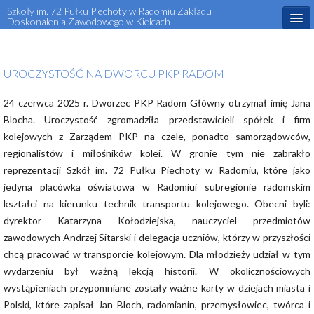
Szkoły im. 72 Pułku Piechoty w Radomiu Zakładu
Doskonalenia Zawodowego w Kielcach
Start
UROCZYSTOŚĆ NA DWORCU PKP RADOM
Aktualności
24 czerwca 2025 r. Dworzec PKP Radom Główny otrzymał imię Jana
O szkole
Blocha. Uroczystość zgromadziła przedstawicieli spółek i firm
Dla ucznia
kolejowych z Zarządem PKP na czele, ponadto samorządowców,
regionalistów i miłośników kolei. W gronie tym nie zabrakło
Dla rodzica
reprezentacji Szkół im. 72 Pułku Piechoty w Radomiu, które jako
jedyna placówka oświatowa w Radomiui subregionie radomskim
Rekrutacja
kształci na kierunku technik transportu kolejowego. Obecni byli:
Projekty Unijne
dyrektor Katarzyna Kołodziejska, nauczyciel przedmiotów
zawodowych Andrzej Sitarski i delegacja uczniów, którzy w przyszłości
Kontakt
chcą pracować w transporcie kolejowym. Dla młodzieży udział w tym
wydarzeniu był ważną lekcją historii. W okolicznościowych
Kursy i szkolenia zawodowe
wystąpieniach przypomniane zostały ważne karty w dziejach miasta i
Polski, które zapisał Jan Bloch, radomianin, przemysłowiec, twórca i