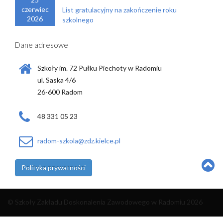
czerwiec
List gratulacyjny na zakończenie roku
2026
szkolnego
Dane adresowe
Szkoły im. 72 Pułku Piechoty w Radomiu
ul. Saska 4/6
26-600 Radom
48 331 05 23
radom-szkola@zdz.kielce.pl
Polityka prywatności
© Szkoły Zakładu Doskonalenia Zawodowego w Radomiu 2026
Strona wykonana przez
Rafał Pacak