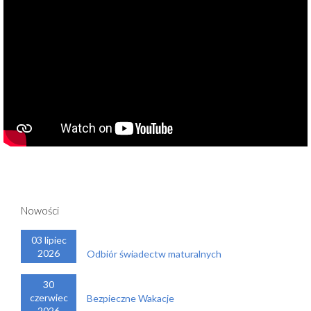
Nowości
03 lipiec
2026
Odbiór świadectw maturalnych
30
czerwiec
Bezpieczne Wakacje
2026