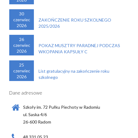
30
czerwiec
ZAKOŃCZENIE ROKU SZKOLNEGO
2026
2025/2026
26
czerwiec
POKAZ MUSZTRY PARADNEJ PODCZAS
2026
WKOPANIA KAPSUŁY C
25
czerwiec
List gratulacyjny na zakończenie roku
2026
szkolnego
Dane adresowe
Szkoły im. 72 Pułku Piechoty w Radomiu
ul. Saska 4/6
26-600 Radom
48 331 05 23