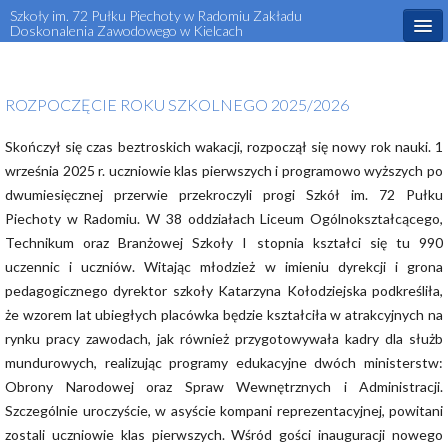
Szkoły im. 72 Pułku Piechoty w Radomiu Zakładu
Doskonalenia Zawodowego w Kielcach
Start
ROZPOCZĘCIE ROKU SZKOLNEGO 2025/2026
Aktualności
Skończył się czas beztroskich wakacji, rozpoczął się nowy rok nauki. 1
O szkole
września 2025 r. uczniowie klas pierwszych i programowo wyższych po
Dla ucznia
dwumiesięcznej przerwie przekroczyli progi Szkół im. 72 Pułku
Piechoty w Radomiu. W 38 oddziałach Liceum Ogólnokształcącego,
Dla rodzica
Technikum oraz Branżowej Szkoły I stopnia kształci się tu 990
uczennic i uczniów. Witając młodzież w imieniu dyrekcji i grona
Rekrutacja
pedagogicznego dyrektor szkoły Katarzyna Kołodziejska podkreśliła,
Projekty Unijne
że wzorem lat ubiegłych placówka będzie kształciła w atrakcyjnych na
rynku pracy zawodach, jak również przygotowywała kadry dla służb
Kontakt
mundurowych, realizując programy edukacyjne dwóch ministerstw:
Obrony Narodowej oraz Spraw Wewnętrznych i Administracji.
Kursy i szkolenia zawodowe
Szczególnie uroczyście, w asyście kompani reprezentacyjnej, powitani
zostali uczniowie klas pierwszych. Wśród gości inauguracji nowego